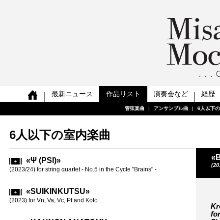
最新ニュース
作品リスト
演奏会など
経歴
管弦楽曲
管弦楽曲
管弦楽曲
管弦楽曲
管弦楽曲
管弦楽曲
管弦楽曲
管弦楽曲
|
|
|
|
|
|
|
|
アンサンブル曲
アンサンブル曲
アンサンブル曲
アンサンブル曲
アンサンブル曲
アンサンブル曲
アンサンブル曲
アンサンブル曲
|
|
|
|
|
|
|
|
6人以下
6人以下
6人以下
6人以下
6人以下
6人以下
6人以下
6人以下
6人以下の室内楽曲
«B
«Ψ (PSI)»
«SAT
(20
(2023/24) for string quartet - No.5 in the Cycle "Brains" -
(2019-20) for
«SUIKINKUTSU»
«REA
VC SOLO
(2023) for Vn, Va, Vc, Pf and Koto
Kr
for Vc solo (2
fo