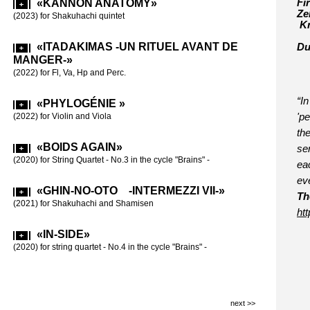
«KANNON ANATOMY»
Fi
Ze
«BOI
(2023) for Shakuhachi quintet
Kr
(2017)-»
(2018) for stri
«ITADAKIMAS -UN RITUEL AVANT DE
Du
MANGER-»
«BRA
(2022) for Fl, Va, Hp and Perc.
(2016-17) for s
“I
«PHYLOGÉNIE »
«60 
(2022) for Violin and Viola
'p
(2015) for Fl,
th
60th birthday
«BOIDS AGAIN»
sen
(2020) for String Quartet - No.3 in the cycle "Brains" -
eac
«LE 
ev
CARRÉS»
«GHIN-NO-OTO -INTERMEZZI VII-»
(2015) for 2 p
Th
(2021) for Shakuhachi and Shamisen
ht
«イン
ht
«IN-SIDE»
(2012) for Vio
in
(2020) for string quartet - No.4 in the cycle "Brains" -
«INTE
(2011) for Cl 
next >>