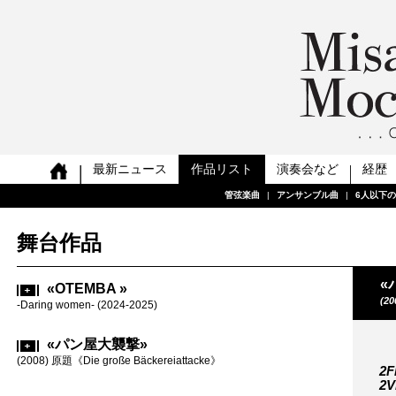
最新ニュース
作品リスト
演奏会など
経歴
管弦楽曲
管弦楽曲
管弦楽曲
管弦楽曲
管弦楽曲
管弦楽曲
管弦楽曲
管弦楽曲
|
|
|
|
|
|
|
|
アンサンブル曲
アンサンブル曲
アンサンブル曲
アンサンブル曲
アンサンブル曲
アンサンブル曲
アンサンブル曲
アンサンブル曲
|
|
|
|
|
|
|
|
6人以下
6人以下
6人以下
6人以下
6人以下
6人以下
6人以下
6人以下
舞台作品
«
«OTEMBA »
(20
-Daring women- (2024-2025)
«パン屋大襲撃»
(2008) 原題《Die große Bäckereiattacke》
2F
2V