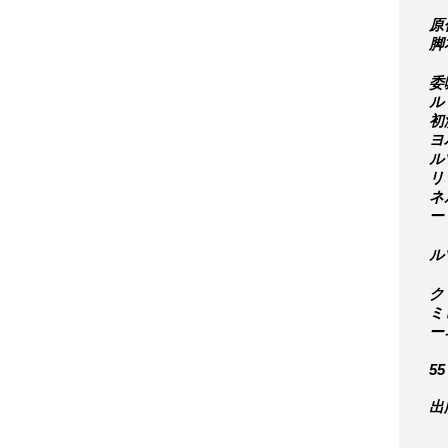
原
脚
委
ル
初
ヨ
ル
リ
ネ
ー
ル
ク
ミ
ー
55
出