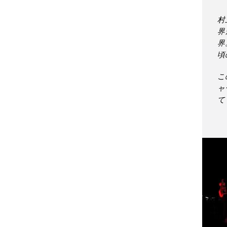
村
界
界
頃
こ
ャ
て
世
普
私
を
つ
屋
私
ン
ン
レ